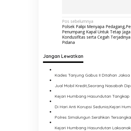
N
Pos sebelumnya
Polsek Palipi Menyapa Pedagang,Pe
a
Penumpang Kapal Untuk Tetap Jaga
v
Kondusifitas serta Cegah Terjadinya
Pidana
i
g
Jangan Lewatkan
a
s
Kades Tanjung Gabus II Ditahan Jaks
i
Jual Mobil Kredit,Seorang Nasabah Di
p
o
Kejari Humbang Hasundutan Tangkap 
s
Di Hari Anti Korupsi Sedunia,Kejari 
Polres Simalungun Serahkan Tersangka
Kejari Humbang Hasundutan Laksanaka