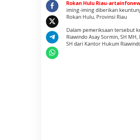
r
Rokan Hulu Riau-artainfonew
i
iming-iming diberikan keuntun
O
Rokan Hulu, Provinsi Riau
k
n
Dalam pemeriksaan tersebut k
u
m
Riawindo Asay Sormin, SH MH, 
A
SH dari Kantor Hukum Riawindo
n
g
g
o
t
a
P
o
l
r
i
,
K
o
r
b
a