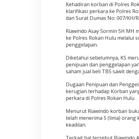
n
Kehadiran korban di Polres R
D
klarifikasi perkara ke Polres
a
dan Surat Dumas No: 007/KH/R
t
a
n
Riawindo Asay Sormin SH MH me
g
ke Polres Rokan Hulu melalui 
i
penggelapan.
U
n
Diketahui sebelumnya, KS meru
t
u
penipuan dan penggelapan yan
k
saham jual beli TBS sawit den
P
e
Dugaan Penipuan dan Penggela
n
kerugian terhadap Korban yang 
u
h
perkara di Polres Rokan Hulu .
i
P
Menurut Riawindo korban bukan 
a
telah menerima 5 (lima) oran
n
keadilan.
g
g
i
Terkait hal tersebut Riawind