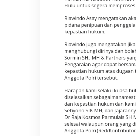
l
Hulu untuk segera memproses p
a
n
Riawindo Asay mengatakan akan
P
pidana penipuan dan penggela
e
m
kepastian hukum.
e
r
Riawindo juga mengatakan jika
i
menghubungi dirinya dan bole
k
Sormin SH., MH & Partners yang
s
a
Pengaraian agar dapat bersam
a
kepastian hukum atas dugaan ti
n
Anggota Polri tersebut.
d
i
Harapan kami selaku kuasa huk
S
a
diselesaikan sebagaimanamest
t
dan kepastian hukum dan kami
R
Setiyono SIK MH, dan Jajarann
e
Dr Raja Kosmos Parmulais SH M
s
k
selesai walaupun orang yang d
r
Anggota Polri.(Red/Kontributor,
i