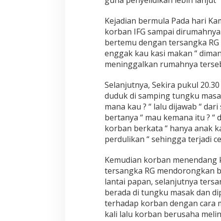
guna penyelidikan lebih lanjut”
a
m
Kejadian bermula Pada hari Kam
i
H
korban IFG sampai dirumahnya 
i
bertemu dengan tersangka RG 
n
enggak kau kasi makan “ diman
g
meninggalkan rumahnya terseb
g
a
M
Selanjutnya, Sekira pukul 20.3
u
duduk di samping tungku masa
n
mana kau ? “ lalu dijawab “ da
t
bertanya “ mau kemana itu ? “ d
a
korban berkata “ hanya anak ka
h
D
perdulikan “ sehingga terjadi 
a
r
Kemudian korban menendang ka
a
tersangka RG mendorongkan ba
h
lantai papan, selanjutnya ter
,
S
berada di tungku masak dan d
a
terhadap korban dengan cara 
t
kali lalu korban berusaha mel
R