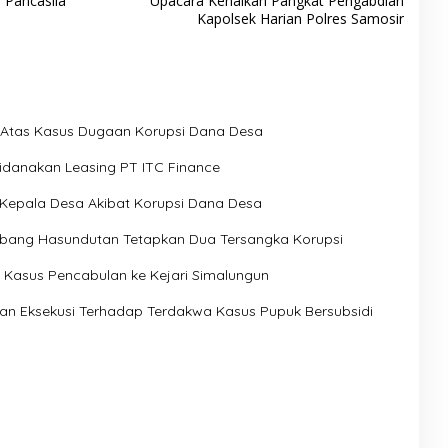
 Pancasila
Upacara Kenaikan Pangkat Pengabdian
Kapolsek Harian Polres Samosir
a Atas Kasus Dugaan Korupsi Dana Desa
pidanakan Leasing PT ITC Finance
Kepala Desa Akibat Korupsi Dana Desa
Humbang Hasundutan Tetapkan Dua Tersangka Korupsi
 Kasus Pencabulan ke Kejari Simalungun
n Eksekusi Terhadap Terdakwa Kasus Pupuk Bersubsidi