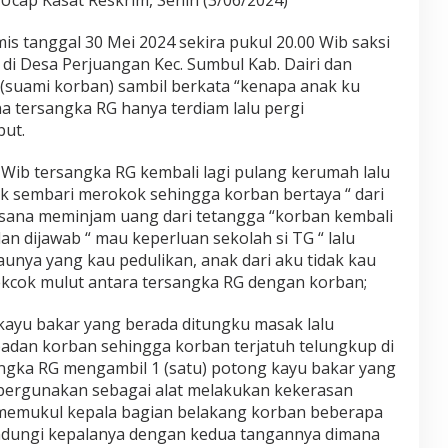
 Ucap Kasat Reskrim, Senin (3/06/2024)
is tanggal 30 Mei 2024 sekira pukul 20.00 Wib saksi
di Desa Perjuangan Kec. Sumbul Kab. Dairi dan
(suami korban) sambil berkata “kenapa anak ku
a tersangka RG hanya terdiam lalu pergi
ut.
0 Wib tersangka RG kembali lagi pulang kerumah lalu
k sembari merokok sehingga korban bertaya “ dari
ri sana meminjam uang dari tetangga “korban kembali
an dijawab “ mau keperluan sekolah si TG “ lalu
unya yang kau pedulikan, anak dari aku tidak kau
cekcok mulut antara tersangka RG dengan korban;
yu bakar yang berada ditungku masak lalu
dan korban sehingga korban terjatuh telungkup di
sangka RG mengambil 1 (satu) potong kayu bakar yang
ipergunakan sebagai alat melakukan kekerasan
memukul kepala bagian belakang korban beberapa
indungi kepalanya dengan kedua tangannya dimana