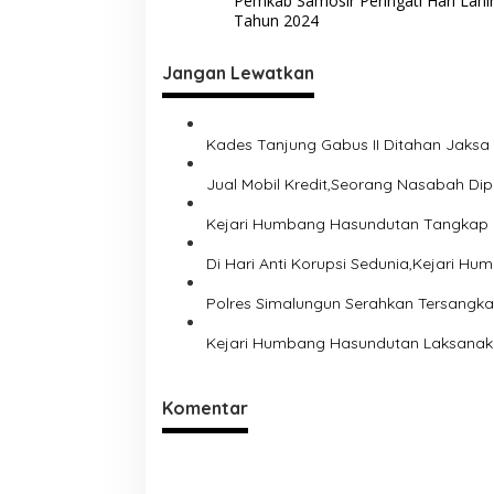
Pemkab Samosir Peringati Hari Lahir
a
Tahun 2024
v
i
Jangan Lewatkan
g
a
Kades Tanjung Gabus II Ditahan Jaks
s
Jual Mobil Kredit,Seorang Nasabah Di
i
Kejari Humbang Hasundutan Tangkap 
p
o
Di Hari Anti Korupsi Sedunia,Kejari 
s
Polres Simalungun Serahkan Tersangka
Kejari Humbang Hasundutan Laksanaka
Komentar