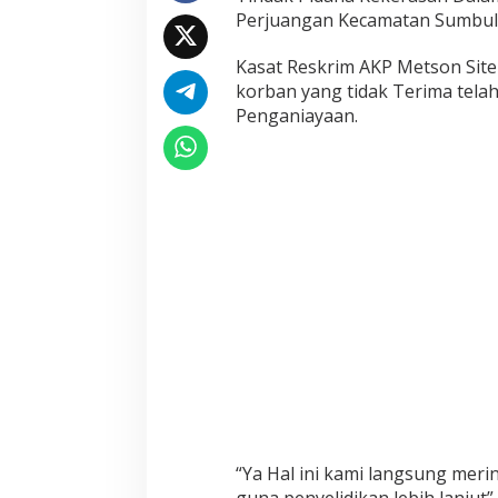
R
Perjuangan Kecamatan Sumbul 
T
!
Kasat Reskrim AKP Metson Site
!
S
korban yang tidak Terima tel
e
Penganiayaan.
o
r
a
n
g
I
s
t
r
i
D
i
p
u
k
u
l
S
“Ya Hal ini kami langsung meri
u