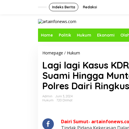
L
e
Indeks Berita
Redaksi
w
a
t
i
k
Home
Politik
Hukum
Ekonomi
Ola
e
k
o
Homepage
/
Hukum
L
n
a
t
Lagi lagi Kasus KDR
g
e
i
n
Suami Hingga Munt
l
a
Polres Dairi Ringku
g
i
K
Admin
Juni 3, 2024
a
Hukum
720 Dilihat
s
u
s
K
Dairi Sumut- artainfonews.c
D
Tindak Pidana Kekerasan Dala