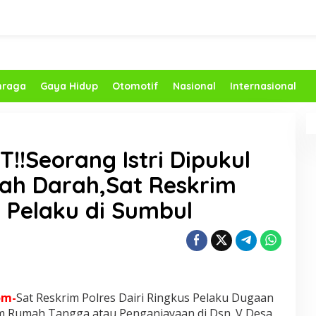
hraga
Gaya Hidup
Otomotif
Nasional
Internasional
T!!Seorang Istri Dipukul
ah Darah,Sat Reskrim
s Pelaku di Sumbul
om-
Sat Reskrim Polres Dairi Ringkus Pelaku Dugaan
m Rumah Tangga atau Penganiayaan di Dsn. V Desa