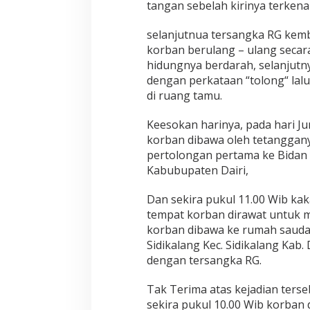
tangan sebelah kirinya terkena 
e
s
k
selanjutnua tersangka RG kem
r
korban berulang – ulang seca
i
hidungnya berdarah, selanjut
m
dengan perkataan “tolong“ lal
P
o
di ruang tamu.
l
r
Keesokan harinya, pada hari Ju
e
korban dibawa oleh tetanggan
s
pertolongan pertama ke Bidan 
D
a
Kabubupaten Dairi,
i
r
Dan sekira pukul 11.00 Wib kak
i
tempat korban dirawat untuk m
R
korban dibawa ke rumah saudara
i
n
Sidikalang Kec. Sidikalang Kab
g
dengan tersangka RG.
k
u
Tak Terima atas kejadian terse
s
sekira pukul 10.00 Wib korban 
P