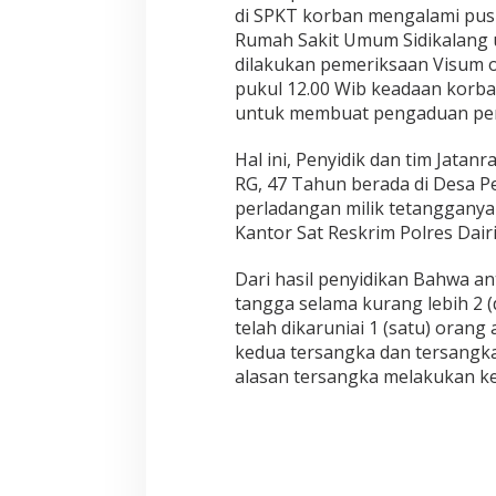
e
di SPKT korban mengalami pus
l
Rumah Sakit Umum Sidikalang 
a
dilakukan pemeriksaan Visum o
k
pukul 12.00 Wib keadaan korba
u
untuk membuat pengaduan peri
d
i
S
Hal ini, Penyidik dan tim Jata
u
RG, 47 Tahun berada di Desa Pe
m
perladangan milik tetangganya
b
Kantor Sat Reskrim Polres Dairi
u
l
Dari hasil penyidikan Bahwa 
tangga selama kurang lebih 2 (
telah dikaruniai 1 (satu) oran
kedua tersangka dan tersangka
alasan tersangka melakukan ke