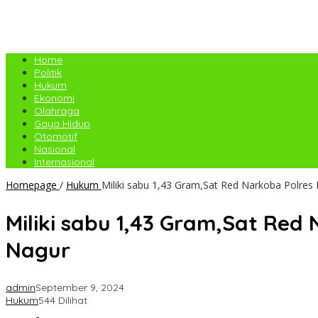
Home
Politik
Hukum
Ekonomi
Olahraga
Gaya Hidup
Otomotif
Nasional
Internasional
Homepage
/
Hukum
Miliki sabu 1,43 Gram,Sat Red Narkoba Polres
Miliki sabu 1,43 Gram,Sat Re
Nagur
admin
September 9, 2024
Hukum
544 Dilihat