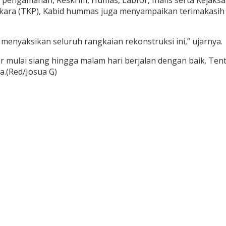
l pengamanan, Reskrim, Humas, Labfor, Inafis serta Kejaks
erkara (TKP), Kabid hummas juga menyampaikan terimakasi
menyaksikan seluruh rangkaian rekonstruksi ini,” ujarnya.
r mulai siang hingga malam hari berjalan dengan baik. Tent
a.(Red/Josua G)