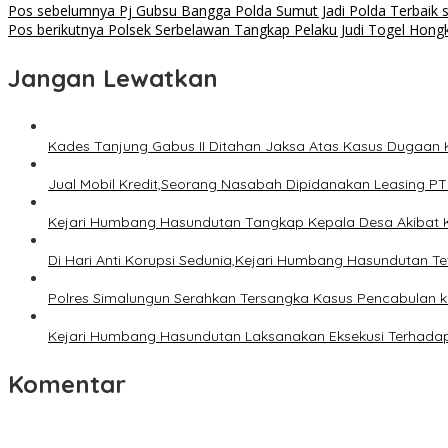
Pos sebelumnya
Pj Gubsu Bangga Polda Sumut Jadi Polda Terbaik 
Pos berikutnya
Polsek Serbelawan Tangkap Pelaku Judi Togel Hong
Jangan Lewatkan
Kades Tanjung Gabus II Ditahan Jaksa Atas Kasus Dugaan
Jual Mobil Kredit,Seorang Nasabah Dipidanakan Leasing PT
Kejari Humbang Hasundutan Tangkap Kepala Desa Akibat 
Di Hari Anti Korupsi Sedunia,Kejari Humbang Hasundutan T
Polres Simalungun Serahkan Tersangka Kasus Pencabulan k
Kejari Humbang Hasundutan Laksanakan Eksekusi Terhadap
Komentar