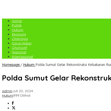
Home
Politik
Hukum
Ekonomi
Olahraga
Gaya Hidup
Otomotif
Nasional
Internasional
Homepage
/
Hukum
Polda Sumut Gelar Rekonstruksi Kebakaran R
Polda Sumut Gelar Rekonstru
admin
Juli 20, 2024
Hukum
999 Dilihat