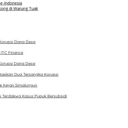
se-Indonesia
kong di Warung Tuak
 Korupsi Dana Desa
 ITC Finance
Korupsi Dana Desa
etapkan Dua Tersangka Korupsi
e Kejari Simalungun
 Terdakwa Kasus Pupuk Bersubsidi