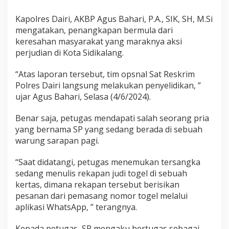
a
K
Kapolres Dairi, AKBP Agus Bahari, P.A., SIK, SH, M.Si
o
mengatakan, penangkapan bermula dari
m
keresahan masyarakat yang maraknya aksi
i
s
perjudian di Kota Sidikalang.
i
2
“Atas laporan tersebut, tim opsnal Sat Reskrim
P
Polres Dairi langsung melakukan penyelidikan, ”
e
ujar Agus Bahari, Selasa (4/6/2024).
r
s
e
Benar saja, petugas mendapati salah seorang pria
n
yang bernama SP yang sedang berada di sebuah
D
warung sarapan pagi.
a
r
“Saat didatangi, petugas menemukan tersangka
i
P
sedang menulis rekapan judi togel di sebuah
e
kertas, dimana rekapan tersebut berisikan
n
pesanan dari pemasang nomor togel melalui
e
aplikasi WhatsApp, ” terangnya.
b
a
k
Kepada petugas, SP mengaku bertugas sebagai