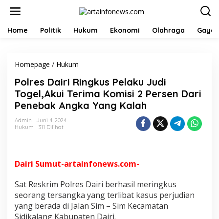
L
e
w
a
Home
Politik
Hukum
Ekonomi
Olahraga
Gaya 
t
i
k
Homepage
/
Hukum
P
e
o
k
Polres Dairi Ringkus Pelaku Judi
l
o
r
n
Togel,Akui Terima Komisi 2 Persen Dari
e
t
Penebak Angka Yang Kalah
s
e
D
n
Admin
Juni 4, 2024
a
Hukum
311 Dilihat
i
r
i
R
Dairi Sumut-artainfonews.com-
i
n
Sat Reskrim Polres Dairi berhasil meringkus
g
seorang tersangka yang terlibat kasus perjudian
k
yang berada di Jalan Sim – Sim Kecamatan
u
s
Sidikalang Kabupaten Dairi.