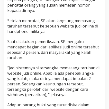
A
pencatat orang yang sudah memesan nomor
n
kepada dirinya.
g
k
Setelah mencatat, SP akan langsung memasang
a
Y
taruhan tersebut ke sebuah website judi online di
a
handphone miliknya.
n
g
Saat dilakukan pemeriksaan, SP mengaku
K
mendapat bagian dari aplikasi judi online tersebut
a
l
sebesar 2 persen, dari masyarakat yang kalah
a
taruhan.
h
“Jadi sistemnya si tersangka memasang taruhan di
website judi online. Apabila ada penebak angka
yang kalah, maka dirinya mendapat imbalan 2
persen. Sedangkan keuntungan tersebut,
tersangka peroleh dari website dengan cara
withdraw (penarikan), ” jelasnya.
Adapun barang bukti yang turut disita dalam