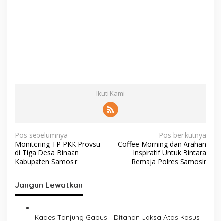
Ikuti Kami
N
Pos sebelumnya
Pos berikutnya
Monitoring TP PKK Provsu
Coffee Morning dan Arahan
a
di Tiga Desa Binaan
Inspiratif Untuk Bintara
v
Kabupaten Samosir
Remaja Polres Samosir
i
Jangan Lewatkan
g
a
s
Kades Tanjung Gabus II Ditahan Jaksa Atas Kasus