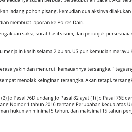
a keduanya sudah berbuat persetubuhan badan. Aksi terseb
an ladang pohon pisang, kemudian dua aksinya dilakukan di
ian membuat laporan ke Polres Dairi.
 pengakuan saksi, surat hasil visum, dan petunjuk persesuai
ru menjalin kasih selama 2 bulan. US pun kemudian merayu
rasa yakin dan menuruti kemauannya tersangka, ” tegasny
n sempat menolak keinginan tersangka. Akan tetapi, tersa
, (2) Jo Pasal 76D undang Jo Pasal 82 ayat (1) Jo Pasal 76
dang Nomor 1 tahun 2016 tentang Perubahan kedua atas 
n hukuman minimal 5 tahun, dan maksimal 15 tahun penja