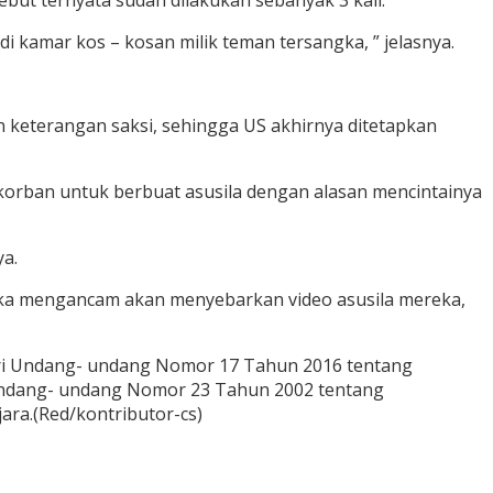
ut ternyata sudah dilakukan sebanyak 3 kali.
 kamar kos – kosan milik teman tersangka, ” jelasnya.
an keterangan saksi, sehingga US akhirnya ditetapkan
 korban untuk berbuat asusila dengan alasan mencintainya
a.
ngka mengancam akan menyebarkan video asusila mereka,
E dari Undang- undang Nomor 17 Tahun 2016 tentang
Undang- undang Nomor 23 Tahun 2002 tentang
ra.(Red/kontributor-cs)