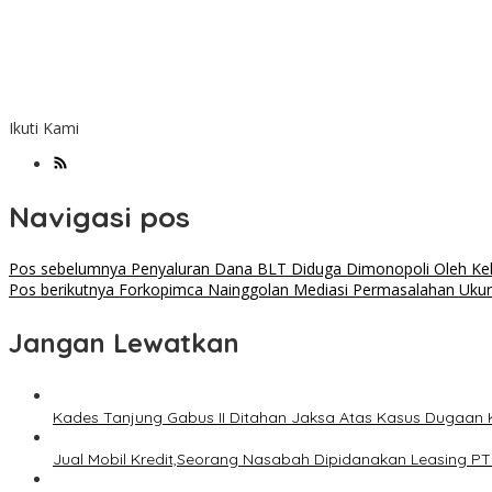
Ikuti Kami
Navigasi pos
Pos sebelumnya
Penyaluran Dana BLT Diduga Dimonopoli Oleh Ke
Pos berikutnya
Forkopimca Nainggolan Mediasi Permasalahan Uku
Jangan Lewatkan
Kades Tanjung Gabus II Ditahan Jaksa Atas Kasus Dugaan
Jual Mobil Kredit,Seorang Nasabah Dipidanakan Leasing PT