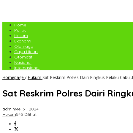
Home
Politik
Hukum
Ekonomi
Olahraga
Gaya Hidup
Otomotif
Nasional
Internasional
Homepage
/
Hukum
Sat Reskrim Polres Dairi Ringkus Pelaku Cabul
Sat Reskrim Polres Dairi Ring
admin
Mei 31, 2024
Hukum
545 Dilihat