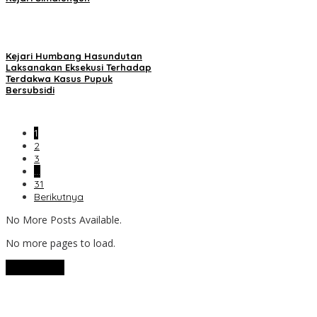
Kejari Humbang Hasundutan
Laksanakan Eksekusi Terhadap
Terdakwa Kasus Pupuk
Bersubsidi
1
2
3
…
31
Berikutnya
No More Posts Available.
No more pages to load.
View More